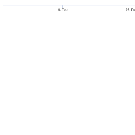
9. Feb
16. F