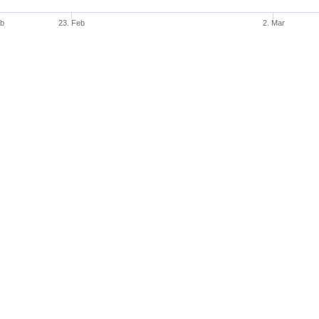
eb
23. Feb
2. Mar