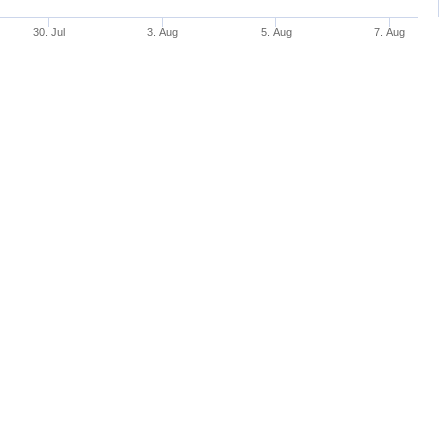
30. Jul
3. Aug
5. Aug
7. Aug