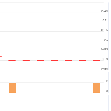
0.115
0.11
0.105
0.1
0.095
0.09
0.085
5k
0