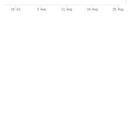
28. Jul
4. Aug
11. Aug
18. Aug
25. Aug