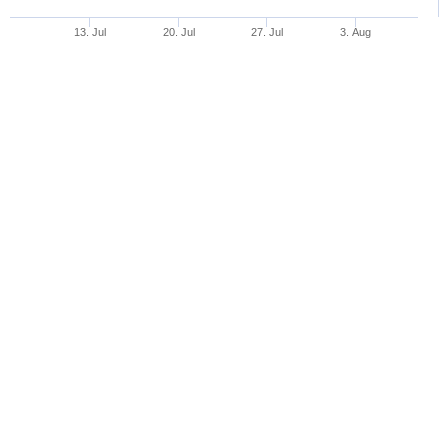
13. Jul
20. Jul
27. Jul
3. Aug