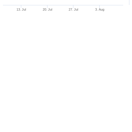
13. Jul
20. Jul
27. Jul
3. Aug