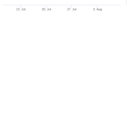
13. Jul
20. Jul
27. Jul
3. Aug