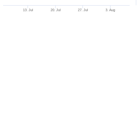
13. Jul
20. Jul
27. Jul
3. Aug