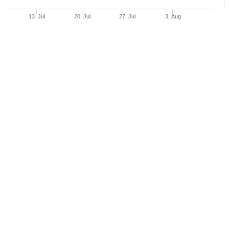
13. Jul
20. Jul
27. Jul
3. Aug