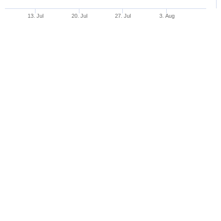
13. Jul
20. Jul
27. Jul
3. Aug