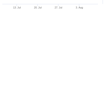
13. Jul
20. Jul
27. Jul
3. Aug