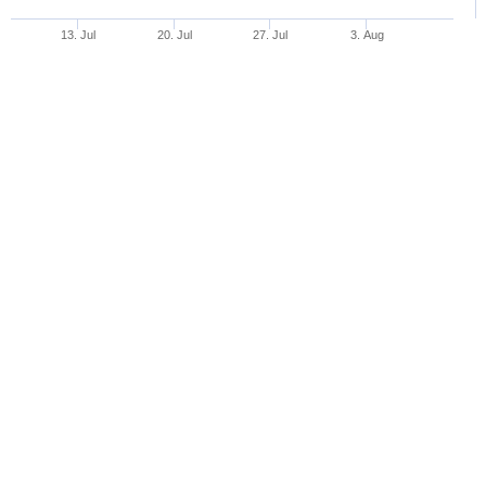
13. Jul
20. Jul
27. Jul
3. Aug