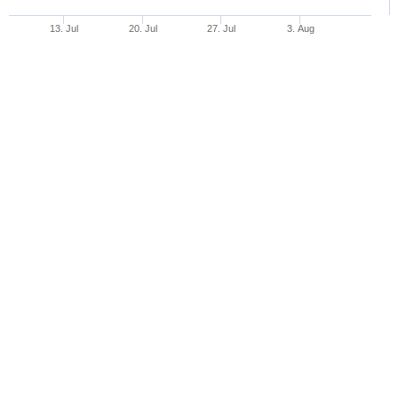
13. Jul
20. Jul
27. Jul
3. Aug