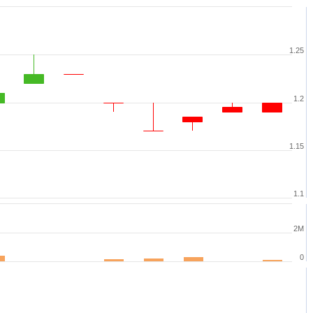
1.25
1.2
1.15
1.1
2M
0