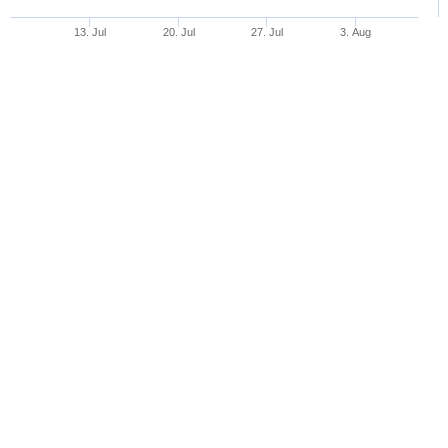
13. Jul
20. Jul
27. Jul
3. Aug