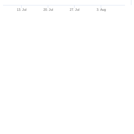
13. Jul
20. Jul
27. Jul
3. Aug