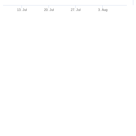
13. Jul
20. Jul
27. Jul
3. Aug