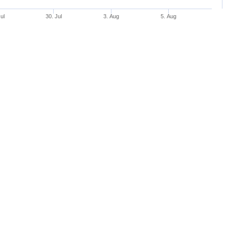
ul
30. Jul
3. Aug
5. Aug