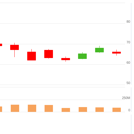
80
70
60
50
250M
0