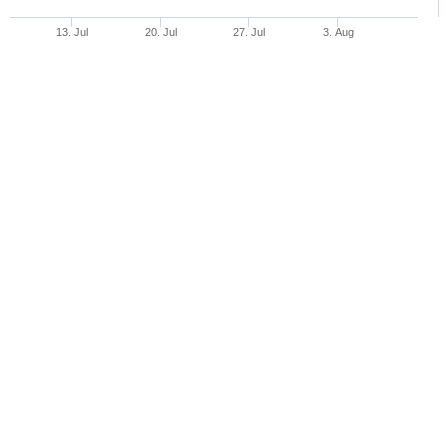
13. Jul
20. Jul
27. Jul
3. Aug