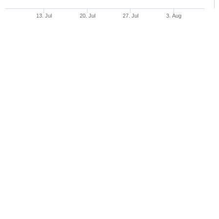
13. Jul
20. Jul
27. Jul
3. Aug