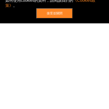
如何使用cookies的資料，請閱讀我們的
《Cookies政
策》
。
接受並關閉
網站地圖
主頁
我的股票
新聞
專家/專題
港股動態
AH股
窩輪/牛熊
私隱政策
使用條款
免責及著作權聲明
Cookies政策
© Now TV Limited 2012-2026 著作權所有
所有資料或訊息僅作為參考之用。股票報價由
N2N-AFE (Hong Kong) Limited 提供。
The Basic Market Prices (BMP) service is provided
by Now TV Limited