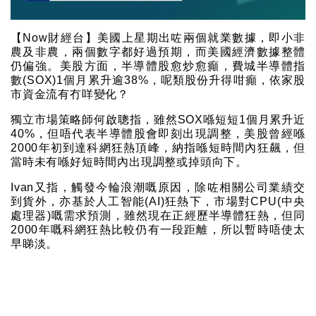
【Now財經台】美國上星期出咗兩個就業數據，即小非
農及非農，兩個數字都好過預期，而美國經濟數據整體
仍偏強。美股方面，半導體股愈炒愈癲，費城半導體指
數(SOX)1個月累升逾38%，呢類股份升得咁癲，依家股
市資金流有冇咩變化？
獨立市場策略師何啟聰指，雖然SOX喺短短1個月累升近
40%，但唔代表半導體股會即刻出現調整，美股曾經喺
2000年初到達科網狂熱頂峰，納指喺短時間內狂飆，但
當時未有喺好短時間內出現調整或掉頭向下。
Ivan又指，觸發今輪浪潮嘅原因，除咗相關公司業績交
到貨外，亦基於人工智能(AI)狂熱下，市場對CPU(中央
處理器)嘅需求預測，雖然現在正經歷半導體狂熱，但同
2000年嘅科網狂熱比較仍有一段距離，所以暫時唔使太
早睇淡。