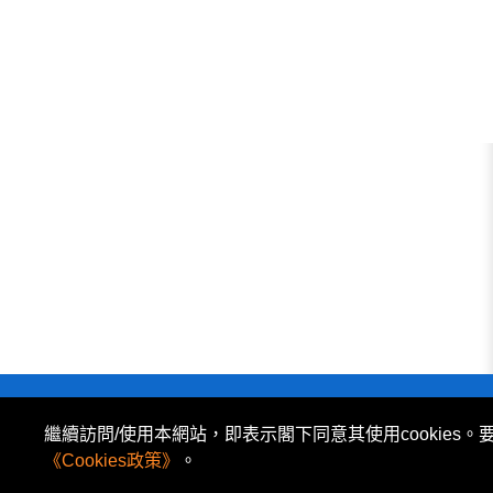
私隱政策
|
使用條款
|
免責及著作權聲明
|
繼續訪問/使用本網站，即表示閣下同意其使用cookies。
所有資料或訊息僅作為參考之用。股票報價由 N2N-AFE
《Cookies政策》
。
The Basic Market Prices (BMP) service is pr