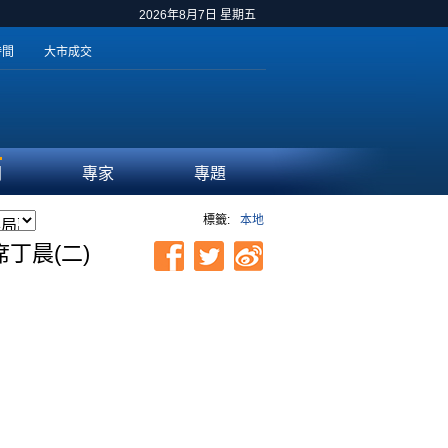
2026年8月7日 星期五
時間
大市成交
聞
專家
專題
標籤:
本地
丁晨(二)