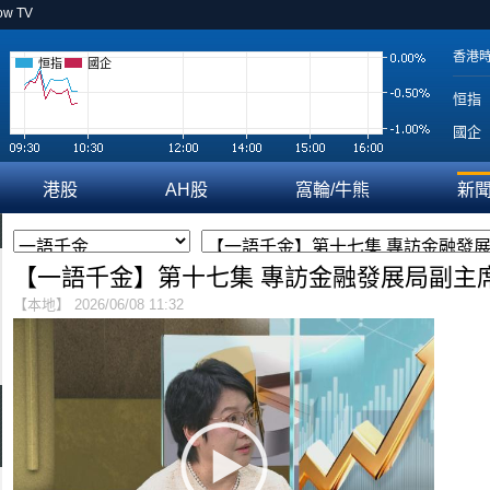
ow TV
香港
恒指
國企
恒指
國企
港股
AH股
窩輪/牛熊
新
【一語千金】第十七集 專訪金融發展局副主席
【本地】 2026/06/08 11:32