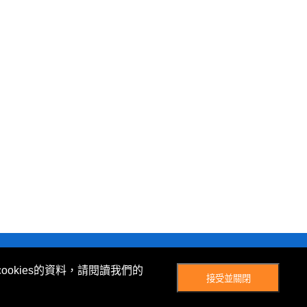
© Now TV Limited 2012-2026 著作權所有
ookies的資料，請閱讀我們的
接受並關閉