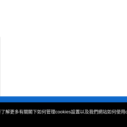
不歧視及不騷擾聲明
|
Cookies政策
要了解更多有關閣下如何管理cookies設置以及我們網站如何使用c
 (Hong Kong) Limited 提供。
ovided by Now TV Limited