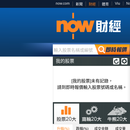
now.com
Viu
N
新聞
財經
體育
輸入股票名稱或編號
我的股票
[我的股票]未有記錄，
請到即時報價輸入股票號碼或名稱。
升幅(%)
跌幅(%)
成交金額
成交量