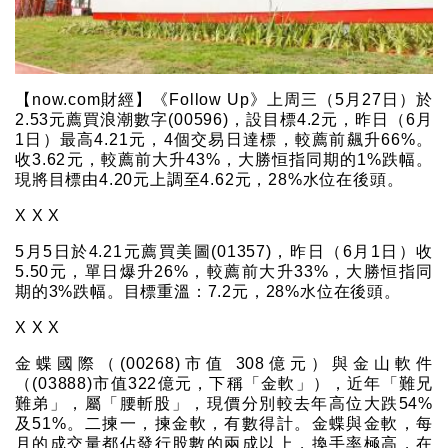
【now.com財經】《Follow Up》上周三（5月27日）於
2.53元薦買浪潮數字(00596)，設目標4.2元，昨日（6月
1日）最高4.21元，4個交易日達標，較薦前飆升66%。
收3.62元，較薦前大升43%，大勝恒指同期的1%跌幅。
現將目標由4.20元上調至4.62元，28%水位在後頭。
X X X
5月5日於4.21元薦買美圖(01357)，昨日（6月1日）收
5.50元，單日爆升26%，較薦前大升33%，大勝恒指同
期的3%跌幅。目標重溫：7.2元，28%水位在後頭。
X X X
金蝶國際（(00268)市值 308億元）與金山軟件
（(03888)市值322億元，下稱「金軟」），近年「難兄
難弟」，屬「腰斬股」，現價分別較去年高位大跌54%
及51%。二揀一，揀金軟，有數得計。金蝶與金軟，每
月的成交量都佔發行股數的兩成以上，換手率極高，在