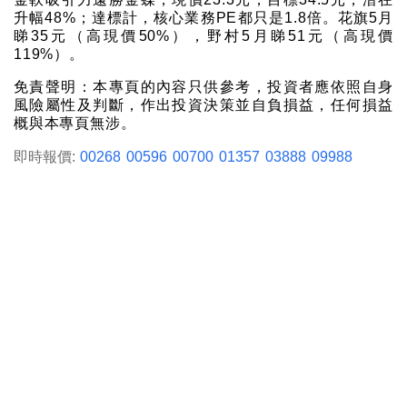
升幅48%；達標計，核心業務PE都只是1.8倍。花旗5月
睇35元（高現價50%），野村5月睇51元（高現價
119%）。
免責聲明：本專頁的內容只供參考，投資者應依照自身
風險屬性及判斷，作出投資決策並自負損益，任何損益
概與本專頁無涉。
即時報價:
00268
00596
00700
01357
03888
09988