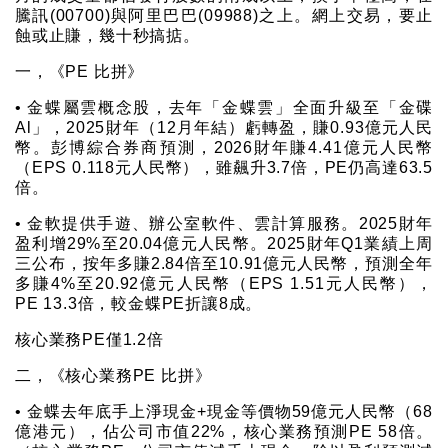
騰訊(00700)與阿里巴巴(09988)之上。網上交易，要止
蝕或止賺，幾十秒搞掂。
一，《PE 比拼》
• 金蝶屬雲概念股，去年「金蝶雲」全面升級至「金碟
Al」，2025財年（12月年結）虧轉盈，賺0.93億元人民
幣。彭博綜合券商預測，2026財年賺4.41億元人民幣
（EPS 0.118元人民幣），雖飆升3.7倍，PE仍高達63.5
倍。
• 金軟提供手遊、辦公室軟件、雲計算服務。2025財年
盈利增29%至20.04億元人民幣。2025財年Q1業績上周
三公布，按年多賺2.84倍至10.91億元人民幣，預測全年
多賺4%至20.92億元人民幣（EPS 1.51元人民幣），
PE 13.3倍，較金蝶PE折讓8成。
核心業務PE僅1.2倍
二，《核心業務PE 比拼》
• 金蝶去年底手上淨現金+現金等價物59億元人民幣（68
億港元），佔公司市值22%，核心業務預測PE 58倍。