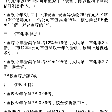
（核心業務PE =公司市值減手上現金，除以盈利預測減
估計利息收入。）
• 金軟今年3月底手上淨現金+現金等價物265億元人民幣
（307億港元），佔公司市值高達95%。核心業務PE低
至1.2倍，只及金蝶的2%。
三，《市銷率 比拼》
• 金蝶今年營銷預測增12%至79億元人民幣，市銷率3.4
倍。（市銷率=公司市值除以一年的營收，原則上越低越
吸引。）
• 金軟今年營銷預測增8%至105億元人民幣，市銷率2.7
倍，勝金蝶。
PB較金蝶折讓7成
四，《PB 比拼》
• 金蝶今年預測PB 3.06倍。
• 金軟今年預測PB 0.89倍，較金蝶折讓71%。
金軟吸引力遠勝金蝶，現價23.3元，目標34.5元，潛在