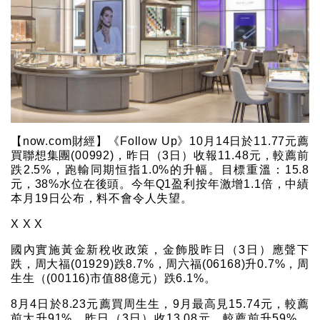
【now.com財經】《Follow Up》10月14日於11.77元薦
買聯想集團(00992)，昨日（3日）收報11.48元，較薦前
跌2.5%，跑輸同期恒指1.0%的升幅。目標重溫：15.8
元，38%水位在後頭。今年Q1盈利按年激增1.1倍，中績
本月19日公布，料不會令人失望。
X X X
國內實施黃金新稅收政策，金飾股昨日（3日）應聲下
跌，周大福(01929)跌8.7%，周六福(06168)升0.7%，周
生生（(00116)市值88億元）跌6.1%。
8月4日於8.23元薦買周生生，9月最高見15.74元，較薦
前大升91%，昨日（3日）收13.08元，較薦前升59%，