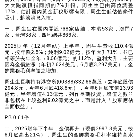
大大跑贏恒指同期的7%升幅。周生生已由高位調整
17%，估計國內黃金新稅影響有限，周生生低估值條件
吸引，趁壞消息入市。
一，周生生在國內開設768家店舖，本港53家，澳門7
家，台灣38家，四地總共866家。
2025財年（12月年結）上半年，周生生營收110.4億
元，按年跌2.5%；純利9.02億元，按年大升71%，並已
相等於去年全年（8.06億元）的112%。盈利大升，主要
因為金價急漲（年初2,624美元，6月底3,297美元），金
飾業務毛利率隨之增加。
周生生長期持有港交所(00388)332.68萬股（去年底股價
294.8元，今年6月底418.8元），今年6月底市值13.93
億元，半年增值4.13億元，列作長期投資，增值之數並
非包括在上段盈利9.02億元之中，而是計入「股東應佔
全面收益」。
PB 0.61倍
二，2025財年下半年，金價再升（現價3997.3美元，較
6月底高出21%），周生生的金飾業務毛利率維持高水