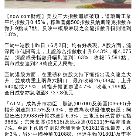
【now.com財經】美股三大指數繼續破頂，道瓊斯工業
平均指數升0.45%，標準普爾500指數及納斯達克指數亦
微升9點或7點。反映中概股表現之金龍指數升幅則達到
1.8%。
至於中港股市昨日（6月2日）均有好表現。A股方面，滬
深兩市低開高走，上證綜合指數收市升0.43%，報4,075
點，深證成份指數升幅則達到1.63%，收報15,591點，
兩市成交達到2.8萬億元人民幣。
至於港股方面，在重磅科技股支持下恒指出現久違之大
升，並成功重上兩萬六關口，最終收報26,038點，上升
640點或2.5%；科指升幅更超過4.7%，收報5,199點，
全日成交亦急增至3,737.8億元。
「ATM」成為升市功臣，騰訊(00700)及美團(03690)升
幅分別達到10.5%及9.3%，更成為表現最佳成份股；阿
里巴巴(09988)升幅亦達到6.6%，三隻股份已貢獻恒指
368點；京東集團(09618)及比亞迪(01211)升幅亦接近
7%。至於下跌股份則以老舖黃金(06181)表現最差，跌
近3%，另外中國神華(01088)、信達生物(01801)及李寧