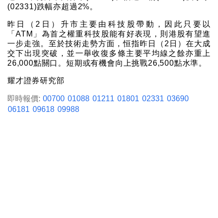
(02331)跌幅亦超過2%。
昨日（2日）升市主要由科技股帶動，因此只要以
「ATM」為首之權重科技股能有好表現，則港股有望進
一步走強。至於技術走勢方面，恒指昨日（2日）在大成
交下出現突破，並一舉收復多條主要平均線之餘亦重上
26,000點關口。短期或有機會向上挑戰26,500點水準。
耀才證券研究部
即時報價:
00700
01088
01211
01801
02331
03690
06181
09618
09988