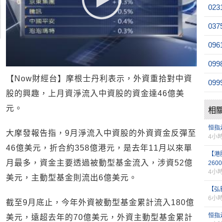
023
037
096
099
【Now財經台】摩根士丹利表示，外資重拾對中資
099
股的興趣，上月資淨流入中資股的資金達46億美
元。
相
恒指
大摩發報告指，9月淨流入中資股的外資資金反彈至
4小
46億美元，折合約358億港元，是去年11月以來單
【港
月最多，資金主要透過被動型基金流入，涉資52億
260
4小
美元，主動型基金則流出6億美元。
【弘
6小
截至9月底止，今年外資被動型基金累計流入180億
恒指
美元，遠超去年的70億美元，外資主動型基金累計