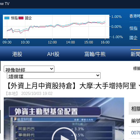
ow TV
香港
恒指
國企
恒指
國企
港股
AH股
窩輪/牛熊
新
標籤
【外資上月中資股持倉】大摩:大手增持阿里
【本地】 2025/10/03 19:02
相
編
007