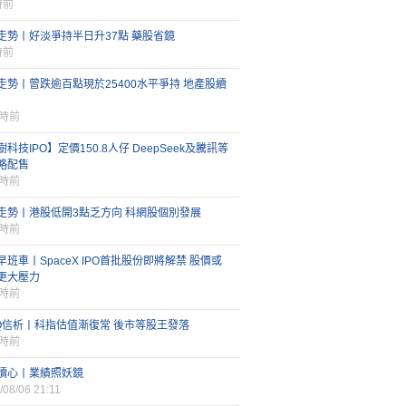
時前
走勢丨好淡爭持半日升37點 藥股省鏡
時前
走勢丨曾跌逾百點現於25400水平爭持 地產股續
小時前
科技IPO】定價150.8人仔 DeepSeek及騰訊等
略配售
小時前
走勢丨港股低開3點乏方向 科網股個別發展
小時前
早班車丨SpaceX IPO首批股份即將解禁 股價或
更大壓力
小時前
FQ信析丨科指估值漸復常 後市等股王發落
小時前
讀心丨業績照妖鏡
/08/06 21:11