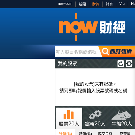
now.com
Viu
N
新聞
財經
體育
輸入股票名稱或編號
我的股票
[我的股票]未有記錄，
請到即時報價輸入股票號碼或名稱。
升幅(%)
跌幅(%)
成交金額
成交量