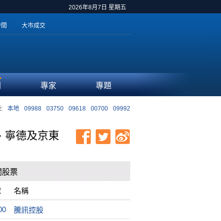
2026年8月7日 星期五
時間
大市成交
聞
專家
專題
:
本地
09988
03750
09618
00700
09992
、寧德及京東
關股票
號
名稱
00
騰訊控股