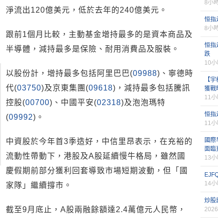
8小
淨流出120億美元，低於去年的240億美元。
恒指
8小
跟前1個月比較，主動基金增持最多的是資本商品及
恒指
半導體，減持最多是保險、耐用消費品及服裝。
跌
10
以股份計，增持最多包括阿里巴巴(
09988
)、寧德時
【宇樹
代(
03750
)及京東集團(
09618
)，減持最多包括騰訊
獲戰
11
控股(
00700
)、中國平安(
02318
)及泡泡瑪特
恒指
(
09992
)。
11
國際
中資股於今年首3季造好，中信里昂表示，在充裕的
面臨
流動性帶動下，港股及A股延續慢牛格局，雖然國
13
慶假期前部分獲利回套導致市場短期波動，但「國
EJ
14
家隊」繼續撐市。
炒股
截至9月底止，A股兩融餘額達2.4萬億元人民幣，
2026