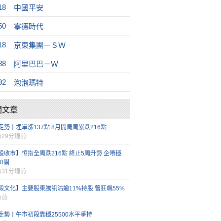
18
中國平安
50
寧德時代
18
京東集團－ＳＷ
88
阿里巴巴－Ｗ
92
泡泡瑪特
關文章
走勢丨埋單漲137點 8月開局周累跌216點
時29分鐘前
股收市】恒指全周跌216點 終止5周升勢 企唔穩
00關
時31分鐘前
毅文化】主要股東騰訊沽逾11%持股 曾狂飆55%
時前
走勢丨午市初段靠穩25500水平爭持