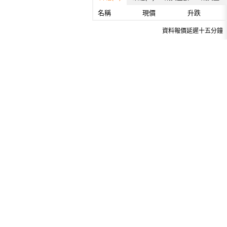
名稱
現價
升跌
資料報價延遲十五分鐘