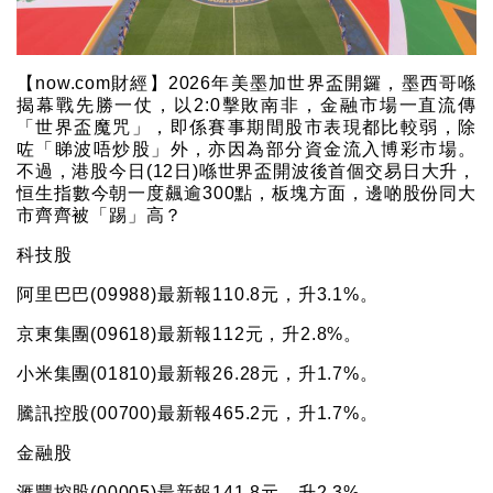
【now.com財經】2026年美墨加世界盃開鑼，墨西哥喺
揭幕戰先勝一仗，以2:0擊敗南非，金融市場一直流傳
「世界盃魔咒」，即係賽事期間股市表現都比較弱，除
咗「睇波唔炒股」外，亦因為部分資金流入博彩市場。
不過，港股今日(12日)喺世界盃開波後首個交易日大升，
恒生指數今朝一度飆逾300點，板塊方面，邊啲股份同大
市齊齊被「踢」高？
科技股
阿里巴巴(09988)最新報110.8元，升3.1%。
京東集團(09618)最新報112元，升2.8%。
小米集團(01810)最新報26.28元，升1.7%。
騰訊控股(00700)最新報465.2元，升1.7%。
金融股
滙豐控股(00005)最新報141.8元，升2.3%。