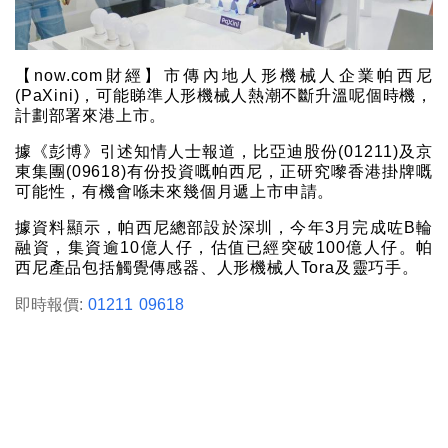
【now.com財經】市傳內地人形機械人企業帕西尼
(PaXini)，可能睇準人形機械人熱潮不斷升溫呢個時機，
計劃部署來港上市。
據《彭博》引述知情人士報道，比亞迪股份(01211)及京
東集團(09618)有份投資嘅帕西尼，正研究嚟香港掛牌嘅
可能性，有機會喺未來幾個月遞上市申請。
據資料顯示，帕西尼總部設於深圳，今年3月完成咗B輪
融資，集資逾10億人仔，估值已經突破100億人仔。帕
西尼產品包括觸覺傳感器、人形機械人Tora及靈巧手。
即時報價:
01211
09618