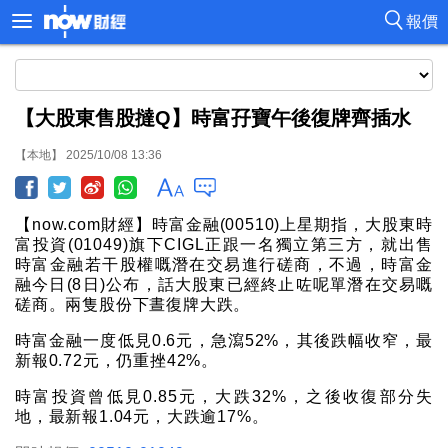
報價
【大股東售股撻Q】時富孖寶午後復牌齊插水
【本地】 2025/10/08 13:36
【now.com財經】時富金融(00510)上星期指，大股東時
富投資(01049)旗下CIGL正跟一名獨立第三方，就出售
時富金融若干股權嘅潛在交易進行磋商，不過，時富金
融今日(8日)公布，話大股東已經終止咗呢單潛在交易嘅
磋商。兩隻股份下晝復牌大跌。
時富金融一度低見0.6元，急瀉52%，其後跌幅收窄，最
新報0.72元，仍重挫42%。
時富投資曾低見0.85元，大跌32%，之後收復部分失
地，最新報1.04元，大跌逾17%。