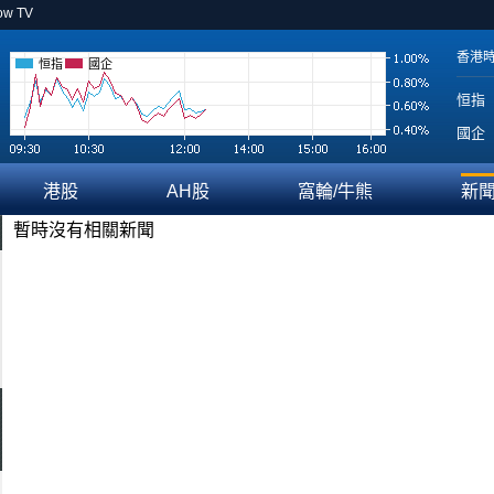
ow TV
香港
恒指
國企
恒指
國企
港股
AH股
窩輪/牛熊
新
暫時沒有相關新聞