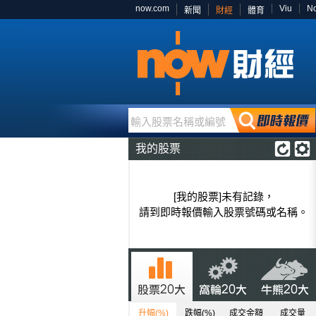
now.com
Viu
N
新聞
財經
體育
輸入股票名稱或編號
我的股票
[我的股票]未有記錄，
請到即時報價輸入股票號碼或名稱。
升幅(%)
跌幅(%)
成交金額
成交量