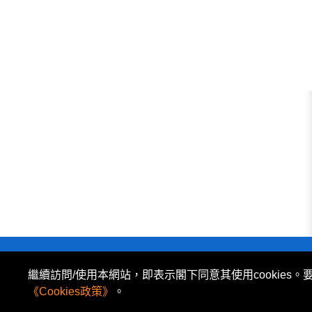
私隱政策
|
使用條款
|
免責及著作權聲明
|
繼續訪問/使用本網站，即表示閣下同意其使用cookies。
所有資料或訊息僅作為參考之用。股票報價由 N2N-AFE
《Cookies政策》
。
The Basic Market Prices (BMP) service is pr