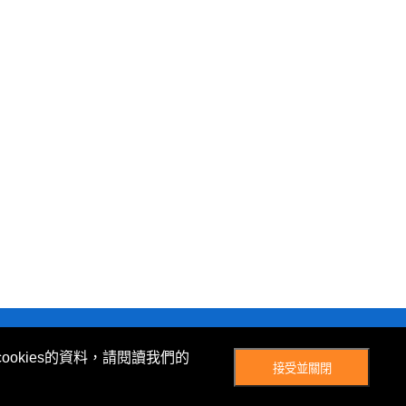
© Now TV Limited 2012-2026 著作權所有
ookies的資料，請閱讀我們的
接受並關閉