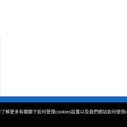
不歧視及不騷擾聲明
|
Cookies政策
要了解更多有關閣下如何管理cookies設置以及我們網站如何使用c
 (Hong Kong) Limited 提供。
ovided by Now TV Limited